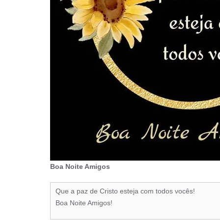
Boa Noite Amigos
Que a paz de Cristo esteja com todos vocês!
Boa Noite Amigos!