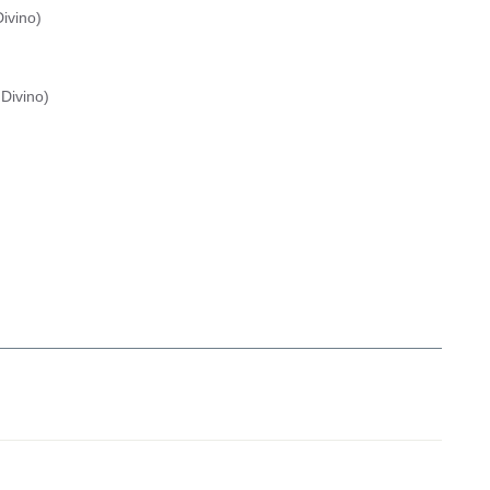
ivino
)
Divino
)