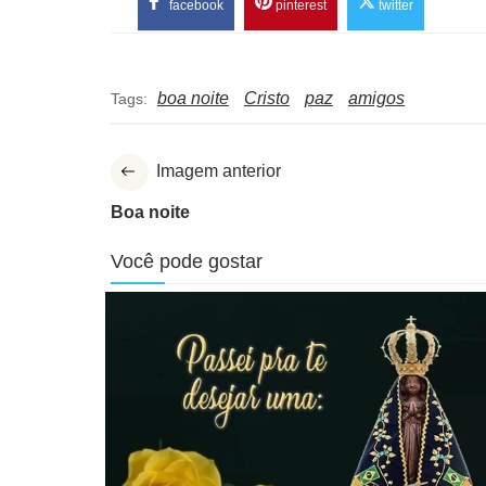
facebook
pinterest
twitter
boa noite
Cristo
paz
amigos
Tags:
Imagem anterior
Boa noite
Você pode gostar