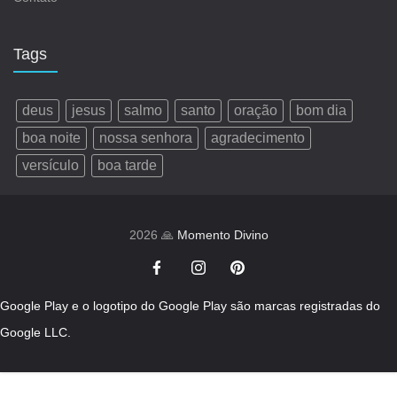
Tags
deus
jesus
salmo
santo
oração
bom dia
boa noite
nossa senhora
agradecimento
versículo
boa tarde
2026 🙏
Momento Divino
Google Play e o logotipo do Google Play são marcas registradas do
Google LLC.