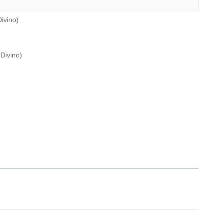
ivino
)
Divino
)