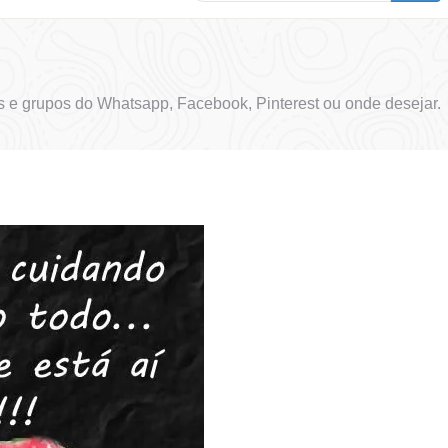
 e grupos do Whatsapp, Facebook, Pinterest ou onde desejar.