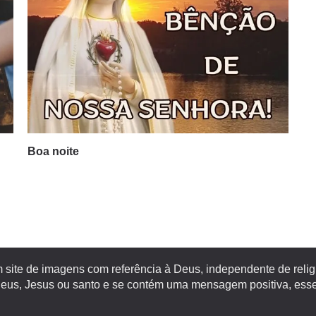
Boa noite
site de imagens com referência à Deus, independente de religiã
s, Jesus ou santo e se contém uma mensagem positiva, esse 