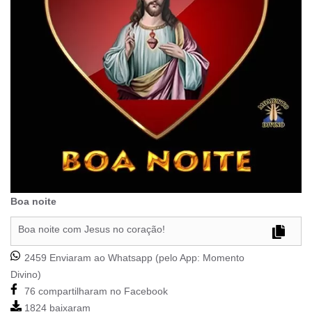
Boa noite
Boa noite com Jesus no coração!
2459 Enviaram ao Whatsapp (pelo App:
Momento
Divino
)
76 compartilharam no Facebook
1824 baixaram