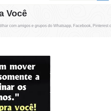
a Você
ilhar com amigos e grupos do Whatsapp, Facebook, Pinterest o