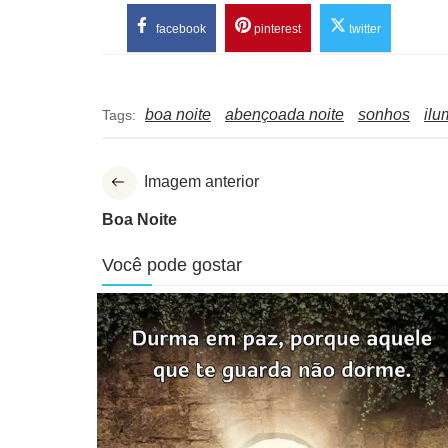
facebook
pinterest
twitter
boa noite
abençoada noite
sonhos
ilu
Tags:
Imagem anterior
Boa Noite
Você pode gostar