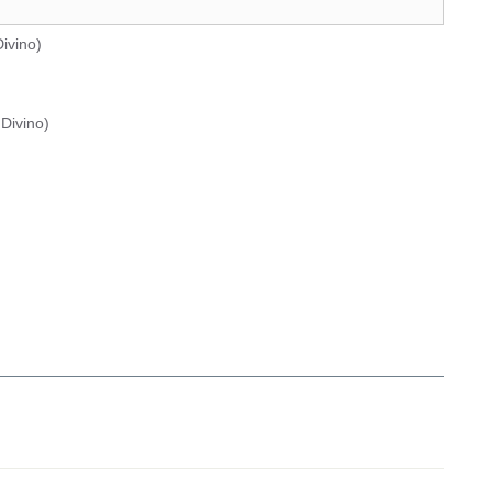
ivino
)
Divino
)