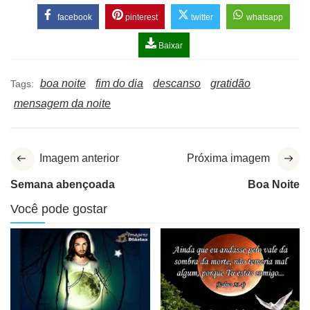
facebook
pinterest
twitter
whatsapp
Baixar
boa noite
fim do dia
descanso
gratidão
Tags:
mensagem da noite
Imagem anterior
Próxima imagem
Semana abençoada
Boa Noite
Você pode gostar