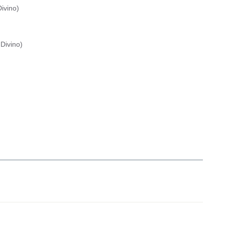
ivino
)
Divino
)