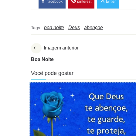
facebook
pinterest
twitter
boa noite
Deus
abençoe
Tags:
Imagem anterior
Boa Noite
Você pode gostar