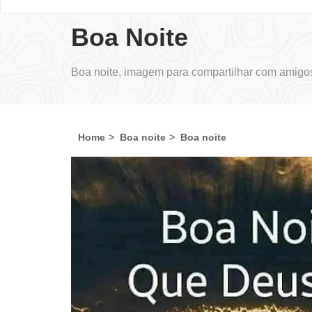
Boa Noite
Boa noite, imagem para compartilhar com amigos
Home
Boa noite
Boa noite