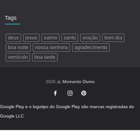
Tags
deus
jesus
salmo
santo
oração
bom dia
boa noite
nossa senhora
agradecimento
versículo
boa tarde
2026 🙏
Momento Divino
Google Play e o logotipo do Google Play são marcas registradas do
Google LLC.