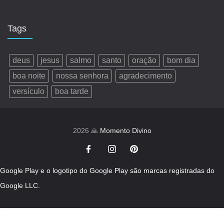
Tags
deus
jesus
salmo
santo
oração
bom dia
boa noite
nossa senhora
agradecimento
versículo
boa tarde
2026 🙏
Momento Divino
Google Play e o logotipo do Google Play são marcas registradas do
Google LLC.