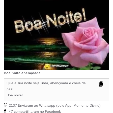
Boa noite abençoada
Que a sua noite seja linda, abençoada e cheia de
paz!
Boa noite!
2137 Enviaram ao Whatsapp (pelo App:
Momento Divino
)
47 compartilharam no Facebook