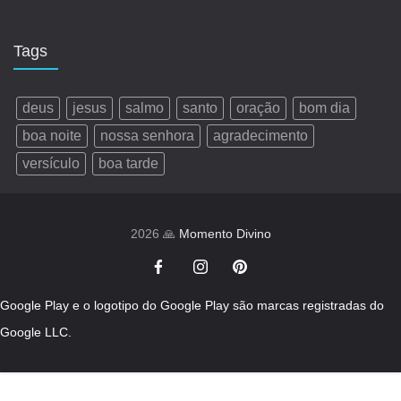
Tags
deus
jesus
salmo
santo
oração
bom dia
boa noite
nossa senhora
agradecimento
versículo
boa tarde
2026 🙏
Momento Divino
Google Play e o logotipo do Google Play são marcas registradas do
Google LLC.