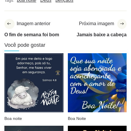
boa noite
Deus
bênçãos
Tags:
Imagem anterior
Próxima imagem
O fim de semana foi bom
Jamais baixe a cabeça
Você pode gostar
Boa noite
Boa Noite