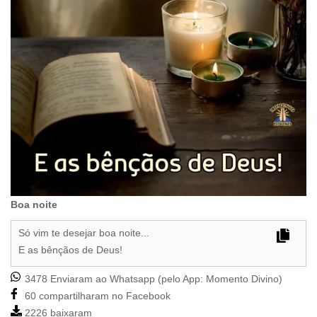
Boa noite
Só vim te desejar boa noite...
E as bênçãos de Deus!
3478 Enviaram ao Whatsapp (pelo App:
Momento Divino
)
60 compartilharam no Facebook
2226 baixaram