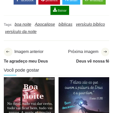
facebook
pinterest
twitter
whatsapp
Baixar
boa noite
Apocalipse
bíblicas
versículo bíblico
Tags:
versículo da noite
Imagem anterior
Próxima imagem
Te agradeço meu Deus
Deus vê nossa fé
Você pode gostar