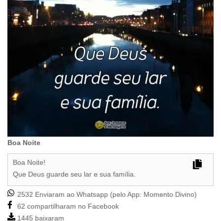
Boa Noite
Boa Noite!
Que Deus guarde seu lar e sua família.
2532 Enviaram ao Whatsapp (pelo App:
Momento Divino
)
62 compartilharam no Facebook
1445 baixaram