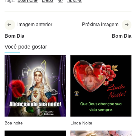
boa noite
Deus
lar
família
Tags:
Imagem anterior
Próxima imagem
Bom Dia
Bom Dia
Você pode gostar
Boa noite
Linda Noite