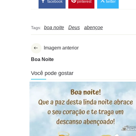
facebook
pinterest
twitter
boa noite
Deus
abençoe
Tags:
Imagem anterior
Boa Noite
Você pode gostar