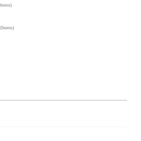
ivino
)
Divino
)