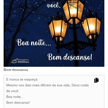
Bom descanso
E nunca se esqueça:
Mesmo nos dias mais difíceis da sua vida, Deus cuida
de você.
Boa noite...
Bom descanso!