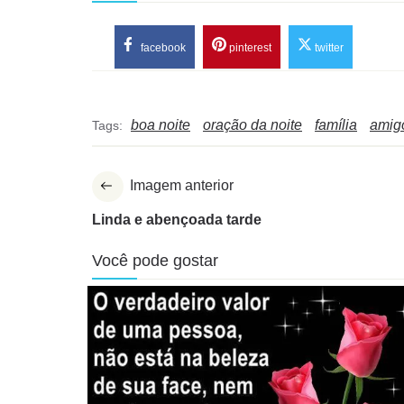
facebook
pinterest
twitter
boa noite
oração da noite
família
amig
Tags:
Imagem anterior
Linda e abençoada tarde
Você pode gostar