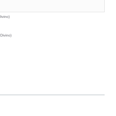
ivino
)
Divino
)