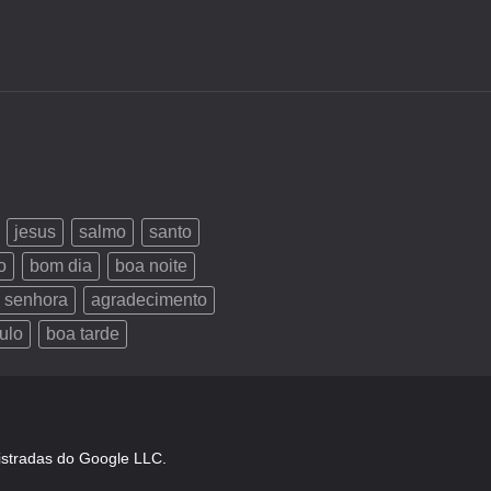
jesus
salmo
santo
o
bom dia
boa noite
 senhora
agradecimento
ulo
boa tarde
istradas do Google LLC.