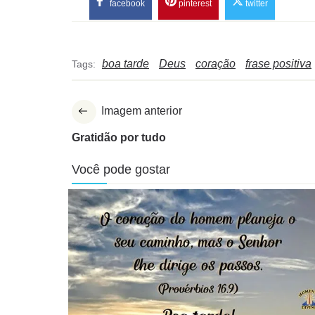
facebook
pinterest
twitter
boa tarde
Deus
coração
frase positiva
Tags:
Imagem anterior
Gratidão por tudo
Você pode gostar