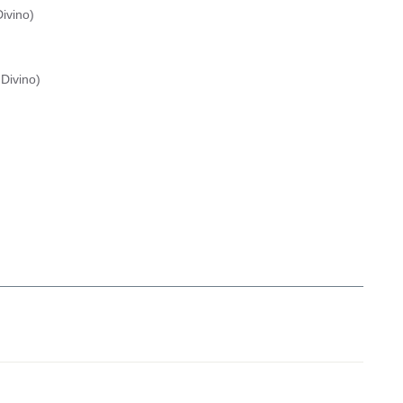
ivino
)
Divino
)