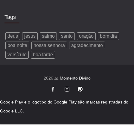
Tags
deus
jesus
salmo
santo
oração
bom dia
boa noite
nossa senhora
agradecimento
versículo
boa tarde
2026 🙏
Momento Divino
Google Play e o logotipo do Google Play são marcas registradas do
Google LLC.