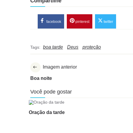
Compartilhe
facebook
pinterest
twitter
boa tarde
Deus
proteção
Tags:
Imagem anterior
Boa noite
Você pode gostar
Oração da tarde