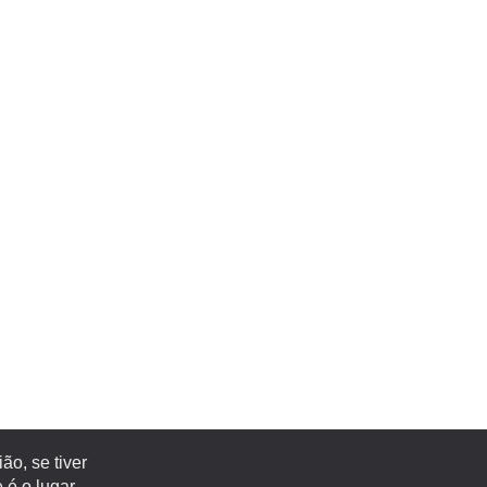
o, se tiver
é o lugar.