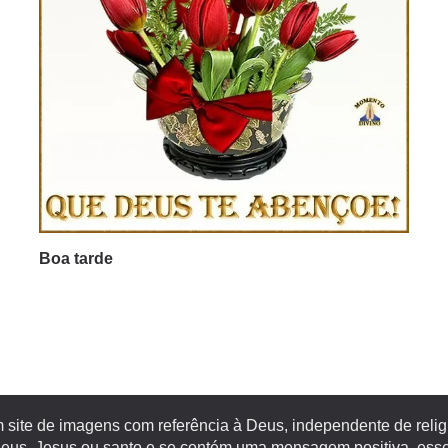
Boa tarde
site de imagens com referência à Deus, independente de religiã
s, Jesus ou santo e se contém uma mensagem positiva, esse 