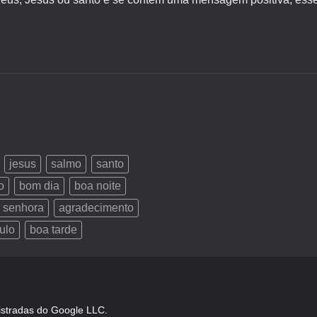
jesus
salmo
santo
o
bom dia
boa noite
 senhora
agradecimento
ulo
boa tarde
istradas do Google LLC.