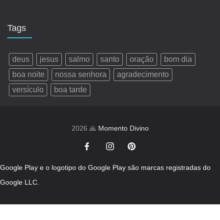
Tags
deus
jesus
salmo
santo
oração
bom dia
boa noite
nossa senhora
agradecimento
versículo
boa tarde
2026 🙏
Momento Divino
Google Play e o logotipo do Google Play são marcas registradas do
Google LLC.