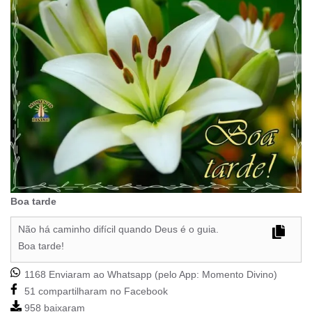
Boa tarde
Não há caminho difícil quando Deus é o guia.
Boa tarde!
1168 Enviaram ao Whatsapp (pelo App:
Momento Divino
)
51 compartilharam no Facebook
958 baixaram