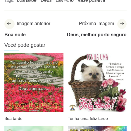
boa tarde
Deus
caminho
frase positiva
Tags:
Imagem anterior
Próxima imagem
Boa noite
Deus, melhor porto seguro
Você pode gostar
Boa tarde
Tenha uma feliz tarde