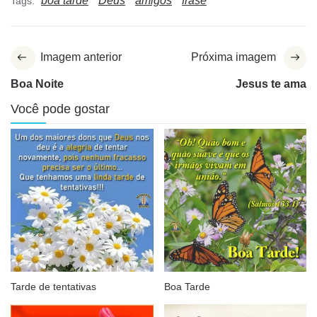
boa tarde
Deus
amigos
frase
Tags:
Imagem anterior
Próxima imagem
Boa Noite
Jesus te ama
Você pode gostar
Tarde de tentativas
Boa Tarde