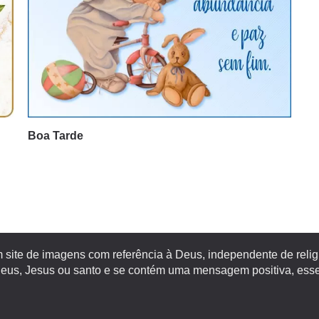
Boa Tarde
site de imagens com referência à Deus, independente de religiã
s, Jesus ou santo e se contém uma mensagem positiva, esse 