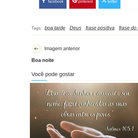
facebook
pinterest
twitter
boa tarde
Deus
frase positiva
frase do
Tags:
Imagem anterior
Boa noite
Você pode gostar