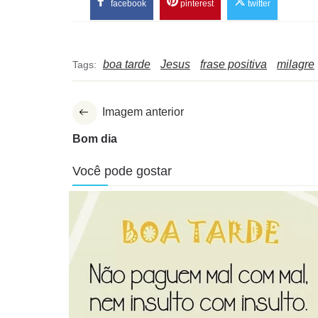
facebook
pinterest
twitter
boa tarde
Jesus
frase positiva
milagre
Tags:
Imagem anterior
Bom dia
Você pode gostar