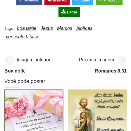
facebook
pinterest
twitter
whatsapp
Baixar
boa tarde
Jesus
Marcos
bíblicas
Tags:
versículo bíblico
Imagem anterior
Próxima imagem
Boa noite
Romanos 8.31
Você pode gostar