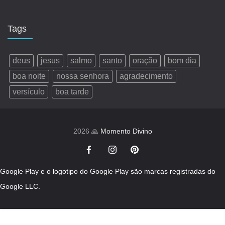
Tags
deus
jesus
salmo
santo
oração
bom dia
boa noite
nossa senhora
agradecimento
versículo
boa tarde
2026 🙏
Momento Divino
Google Play e o logotipo do Google Play são marcas registradas do
Google LLC.