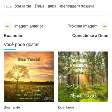
boa tarde
Deus
alma
mensagem positiva
Tags:
Imagem anterior
Próxima imagem
Boa noite
Conecte-se a Deus
Você pode gostar
Boa Tarde
Boa Tarde