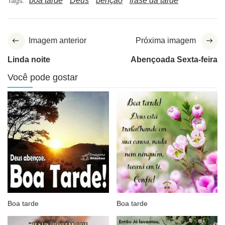
boa tarde
Deus
bênção
frase da tarde
Tags:
Imagem anterior
Próxima imagem
Linda noite
Abençoada Sexta-feira
Você pode gostar
Boa tarde
Boa tarde