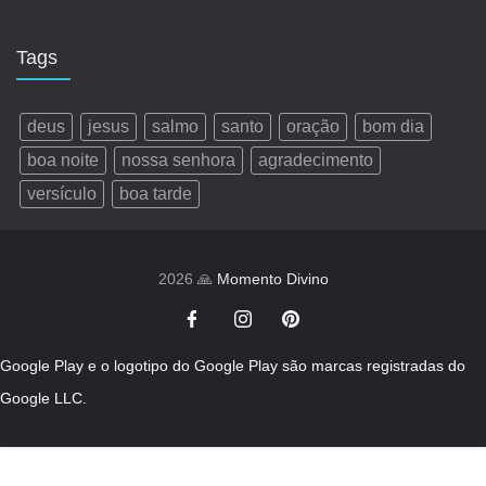
Tags
deus
jesus
salmo
santo
oração
bom dia
boa noite
nossa senhora
agradecimento
versículo
boa tarde
2026 🙏
Momento Divino
Google Play e o logotipo do Google Play são marcas registradas do
Google LLC.