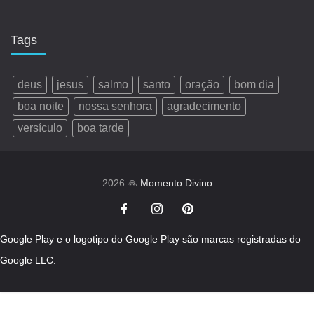
Tags
deus
jesus
salmo
santo
oração
bom dia
boa noite
nossa senhora
agradecimento
versículo
boa tarde
2026 🙏
Momento Divino
Google Play e o logotipo do Google Play são marcas registradas do
Google LLC.