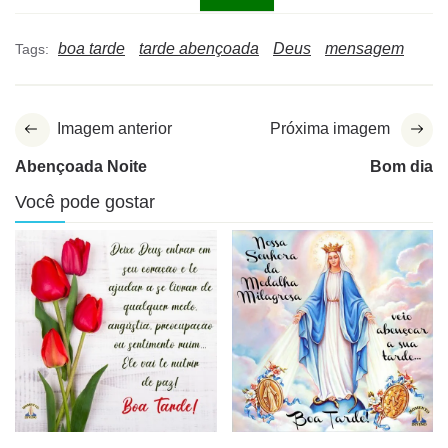
boa tarde
tarde abençoada
Deus
mensagem
Tags:
Imagem anterior
Próxima imagem
Abençoada Noite
Bom dia
Você pode gostar