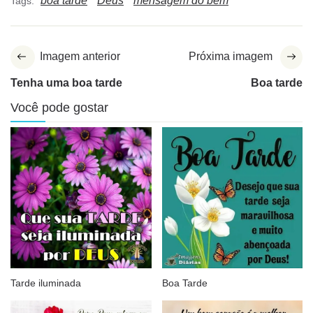
boa tarde
Deus
mensagem do bem
Tags:
Imagem anterior
Próxima imagem
Tenha uma boa tarde
Boa tarde
Você pode gostar
Tarde iluminada
Boa Tarde