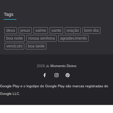
Tags
deus
jesus
salmo
santo
oração
bom dia
boa noite
nossa senhora
agradecimento
versículo
boa tarde
2026 🙏
Momento Divino
Google Play e o logotipo do Google Play são marcas registradas do
Google LLC.