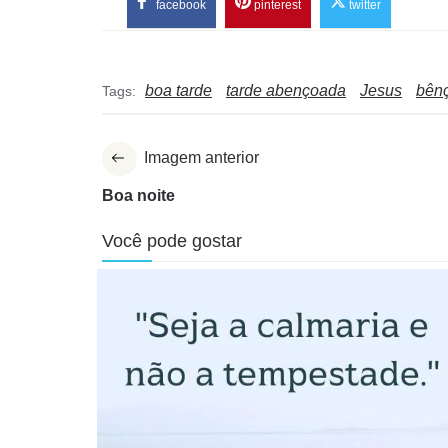
facebook
pinterest
twitter
boa tarde
tarde abençoada
Jesus
bên
Tags:
Imagem anterior
Boa noite
Você pode gostar