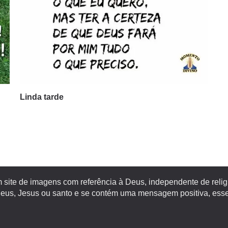
Linda tarde
site de imagens com referência à Deus, independente de religiã
s, Jesus ou santo e se contém uma mensagem positiva, esse 