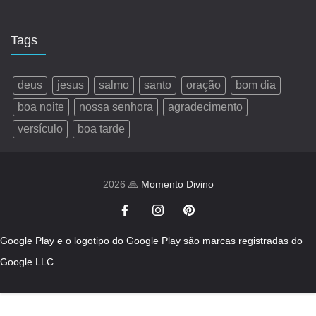
Tags
deus
jesus
salmo
santo
oração
bom dia
boa noite
nossa senhora
agradecimento
versículo
boa tarde
2026 🙏
Momento Divino
Google Play e o logotipo do Google Play são marcas registradas do
Google LLC.