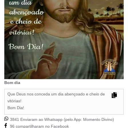
Bom dia
Que Deus nos conceda um dia abençoado e cheio de
vitórias!
Bom Dia!
3841 Enviaram ao Whatsapp (pelo App:
Momento Divino
)
96 compartilharam no Facebook