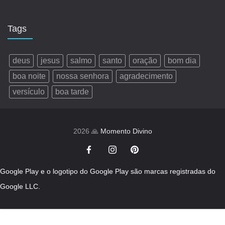
Tags
deus
jesus
salmo
santo
oração
bom dia
boa noite
nossa senhora
agradecimento
versículo
boa tarde
2026 🙏
Momento Divino
Google Play e o logotipo do Google Play são marcas registradas do
Google LLC.