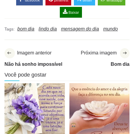
facebook
pinterest
twitter
whatsapp
Baixar
bom dia
lindo dia
mensagem do dia
mundo
Tags:
Imagem anterior
Próxima imagem
Não há sonho impossível
Bom dia
Você pode gostar