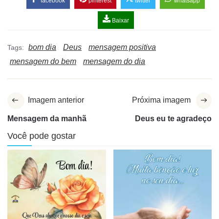
facebook
pinterest
twitter
whatsapp
Baixar
bom dia
Deus
mensagem positiva
Tags:
mensagem do bem
mensagem do dia
Imagem anterior
Próxima imagem
Mensagem da manhã
Deus eu te agradeço
Você pode gostar