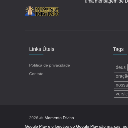
uma mensagem de Deu
Links Úteis
Tags
Política de privacidade
deus
Contato
oraçã
nossa
versíc
2026 🙏
Momento Divino
Google Play e o logotipo do Google Play são marcas reg