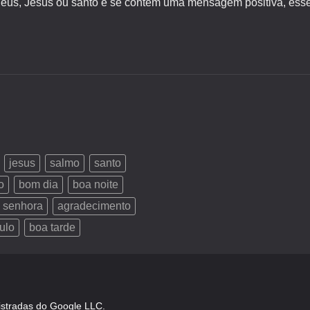
s, Jesus ou santo e se contém uma mensagem positiva, esse 
jesus
salmo
santo
o
bom dia
boa noite
 senhora
agradecimento
ulo
boa tarde
istradas do Google LLC.