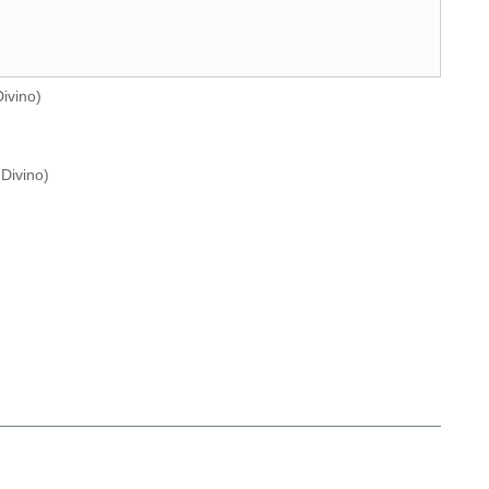
ivino
)
Divino
)