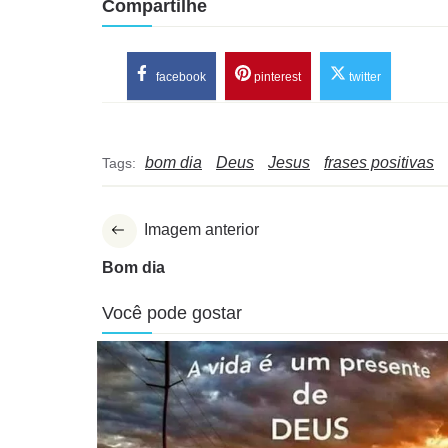
Compartilhe
facebook
pinterest
twitter
bom dia
Deus
Jesus
frases positivas
Tags:
Imagem anterior
Bom dia
Você pode gostar