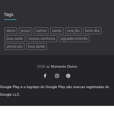
Tags
deus
jesus
salmo
santo
oração
bom dia
boa noite
nossa senhora
agradecimento
versículo
boa tarde
2026 🙏
Momento Divino
Google Play e o logotipo do Google Play são marcas registradas do
Google LLC.