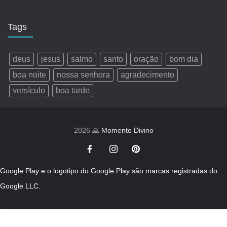
Tags
deus
jesus
salmo
santo
oração
bom dia
boa noite
nossa senhora
agradecimento
versículo
boa tarde
2026 🙏
Momento Divino
Google Play e o logotipo do Google Play são marcas registradas do
Google LLC.