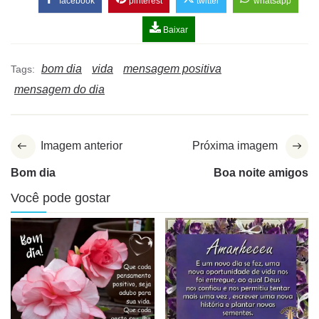
facebook
pinterest
twitter
whatsapp
Baixar
bom dia
vida
mensagem positiva
Tags:
mensagem do dia
Imagem anterior
Próxima imagem
Bom dia
Boa noite amigos
Você pode gostar