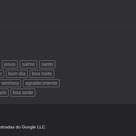
jesus
salmo
santo
o
bom dia
boa noite
 senhora
agradecimento
ulo
boa tarde
istradas do Google LLC.