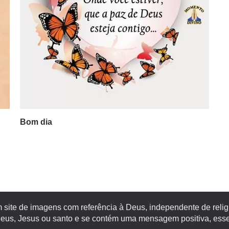
Bom dia
site de imagens com referência à Deus, independente de religiã
s, Jesus ou santo e se contém uma mensagem positiva, esse 