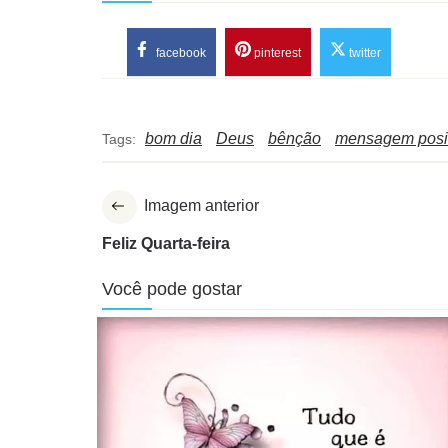
facebook
pinterest
twitter
bom dia
Deus
bênção
mensagem posi
Tags:
Imagem anterior
Feliz Quarta-feira
Você pode gostar