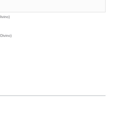
ivino
)
Divino
)