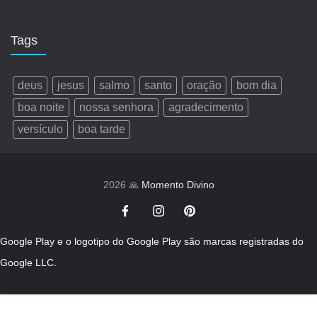
Tags
deus
jesus
salmo
santo
oração
bom dia
boa noite
nossa senhora
agradecimento
versículo
boa tarde
2026 🙏
Momento Divino
Google Play e o logotipo do Google Play são marcas registradas do
Google LLC.