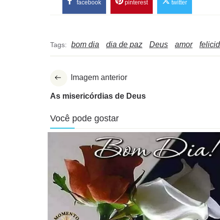
facebook
pinterest
twitter
bom dia
dia de paz
Deus
amor
felici
Tags:
Imagem anterior
As misericórdias de Deus
Você pode gostar