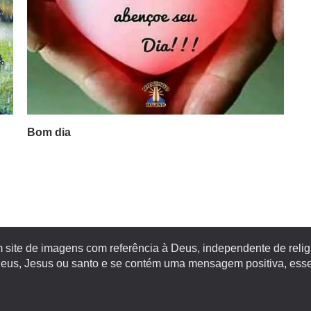
Bom dia
site de imagens com referência à Deus, independente de religiã
s, Jesus ou santo e se contém uma mensagem positiva, esse 