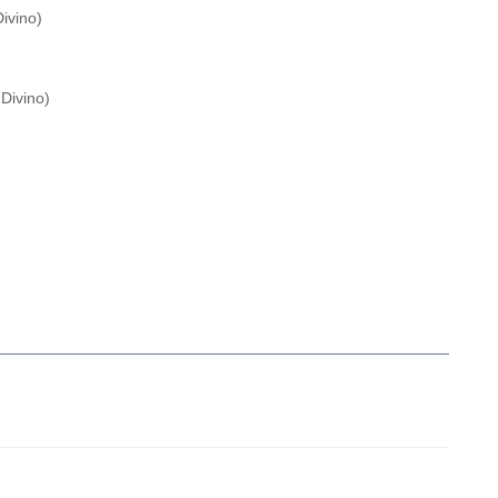
ivino
)
Divino
)