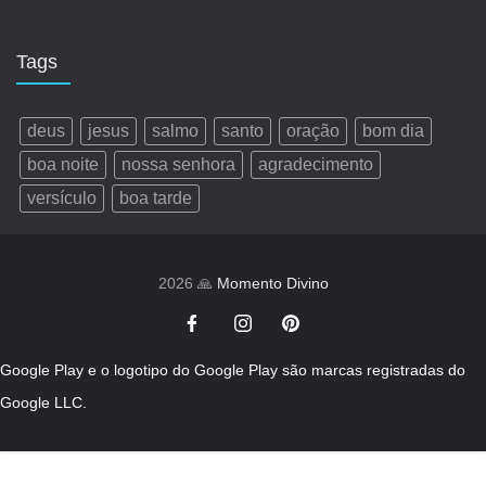
Tags
deus
jesus
salmo
santo
oração
bom dia
boa noite
nossa senhora
agradecimento
versículo
boa tarde
2026 🙏
Momento Divino
Google Play e o logotipo do Google Play são marcas registradas do
Google LLC.