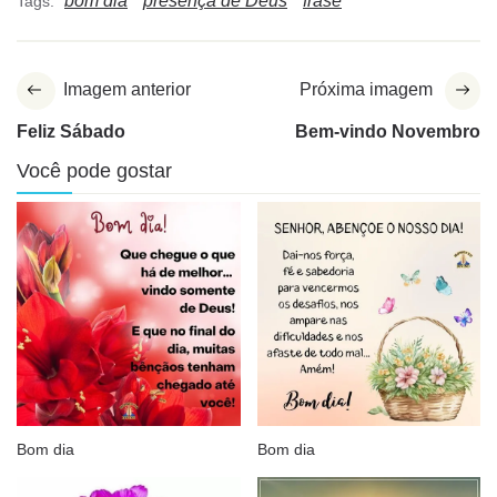
bom dia
presença de Deus
frase
Tags:
Imagem anterior
Próxima imagem
Feliz Sábado
Bem-vindo Novembro
Você pode gostar
Bom dia
Bom dia