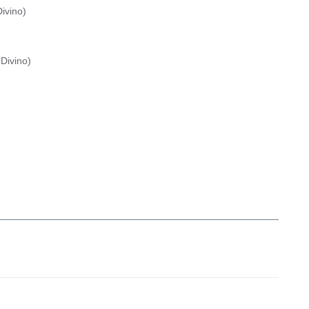
ivino
)
Divino
)