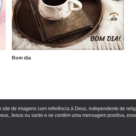
Bom dia
site de imagens com referência à Deus, independente de religiã
s, Jesus ou santo e se contém uma mensagem positiva, esse 