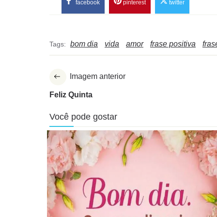
facebook
pinterest
twitter
bom dia
vida
amor
frase positiva
fra
Tags:
Imagem anterior
Feliz Quinta
Você pode gostar