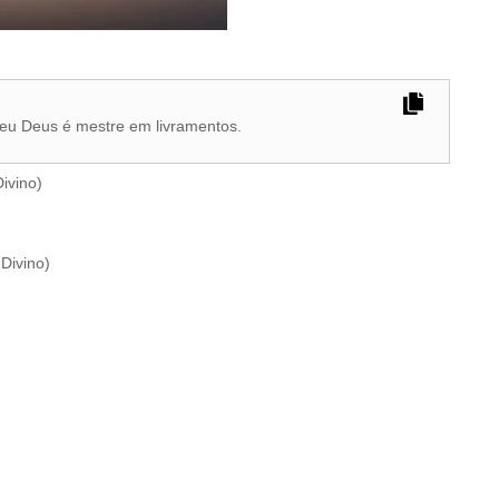
meu Deus é mestre em livramentos.
ivino
)
Divino
)