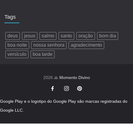
Tags
deus
jesus
salmo
santo
oração
bom dia
boa noite
nossa senhora
agradecimento
versículo
boa tarde
2026 🙏
Momento Divino
Google Play e o logotipo do Google Play são marcas registradas do
Google LLC.